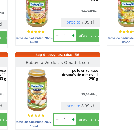
42,05
zł/kg
ł/kg
precio:
7,99
zł
zł
fecha de caducidad
2028-
fecha de caducid
04-20
08-06
kup 6 - otrzymasz rabat 15%
BoboVita Verduras Obiadek con
goso
pollo en tomate
s 11
después de meses 11
50 g
250 g
ł/kg
35,96
zł/kg
zł
precio:
8,99
zł
fecha de caducidad
2027-
10-24