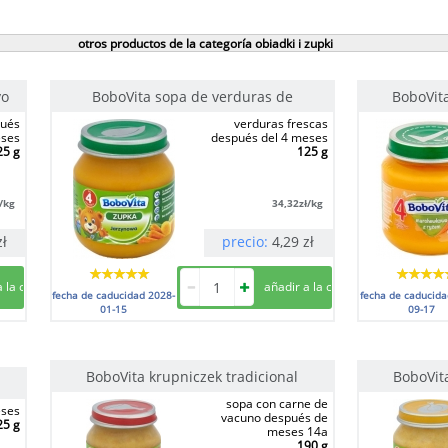
otros productos de la categoría obiadki i zupki
vo
BoboVita sopa de verduras de
BoboVit
pués
verduras frescas
eses
después del 4 meses
25 g
125 g
ł/kg
34,32
zł/kg
zł
precio:
4,29
zł
fecha de caducidad
2028-
fecha de caducid
01-15
09-17
BoboVita krupniczek tradicional
BoboVita
sopa con carne de
eses
vacuno después de
25 g
meses 14a
190 g