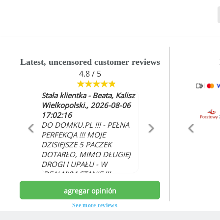
Latest, uncensored customer reviews
4.8 / 5
Stała klientka - Beata, Kalisz
Alicja Bryzoń , 2026-08-06
Wielkopolski., 2026-08-06
14:36:13
17:02:16
Jestem zadowolona z
DO DOMKU.PL !!! - PEŁNA
dostawy
PERFEKCJA !!! MOJE
DZISIEJSZE 5 PACZEK
DOTARŁO, MIMO DŁUGIEJ
DROGI I UPAŁU - W
IDEALNYM STANIE !!!
WSZYSTKO ŚWIEŻE I
agregar opinión
NAJLEPSZEJ JAKOŚCI.
DZIĘKUJĘ, ŻE JESTEŚCIE I
See more reviews