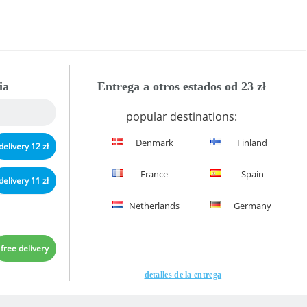
ia
Entrega a otros estados od 23 zł
popular destinations:
Denmark
Finland
delivery 12 zł
France
Spain
delivery 11 zł
Netherlands
Germany
free delivery
detalles de la entrega