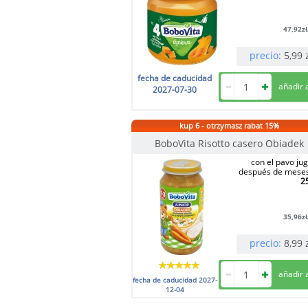
47,92
z
precio:
5,99
fecha de caducidad
2027-07-30
kup 6 - otrzymasz rabat 15%
BoboVita Risotto casero Obiadek
con el pavo ju
después de mese
2
35,96
z
precio:
8,99
fecha de caducidad
2027-
12-04