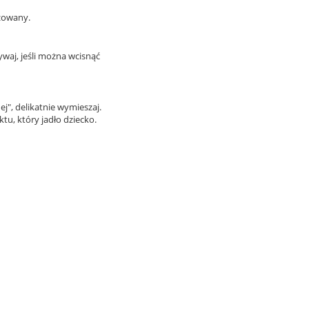
izowany.
waj, jeśli można wcisnąć
j", delikatnie wymieszaj.
u, który jadło dziecko.