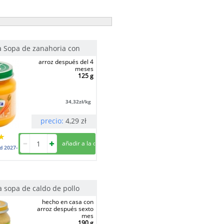
a Sopa de zanahoria con
arroz después del 4
meses
125 g
34,32
zł/kg
precio:
4,29
zł
ad
2027-
 sopa de caldo de pollo
hecho en casa con
arroz después sexto
mes
190 g