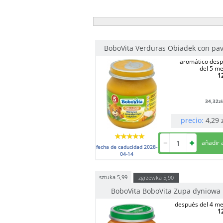
BoboVita Verduras Obiadek con pa
aromático des
del 5 m
1
34,32
z
precio:
4,29
fecha de caducidad
2028-
04-14
sztuka
5,99
zgrzewka
5,90
BoboVita BoboVita Zupa dyniowa
después del 4 m
1