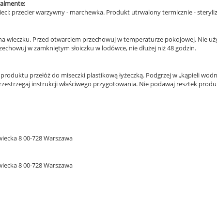
galmente:
ieci: przecier warzywny - marchewka. Produkt utrwalony termicznie - steryl
a na wieczku. Przed otwarciem przechowuj w temperaturze pokojowej. Nie uży
zechowuj w zamkniętym słoiczku w lodówce, nie dłużej niż 48 godzin.
roduktu przełóż do miseczki plastikową łyżeczką. Podgrzej w „kąpieli wodne
estrzegaj instrukcji właściwego przygotowania. Nie podawaj resztek produkt
rowiecka 8 00-728 Warszawa
rowiecka 8 00-728 Warszawa