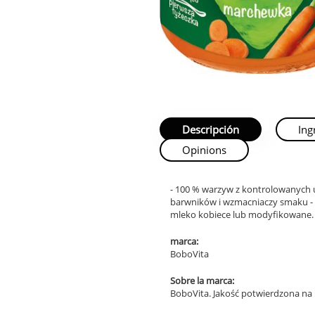
Descripción
Ing
Opinions
- 100 % warzyw z kontrolowanych u
barwników i wzmacniaczy smaku - p
mleko kobiece lub modyfikowane. Ka
marca:
BoboVita
Sobre la marca:
BoboVita. Jakość potwierdzona na