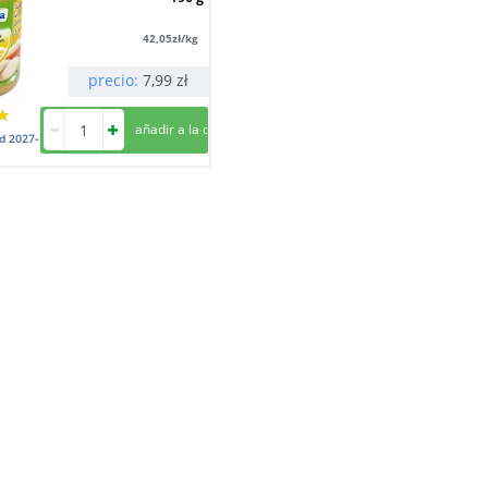
42,05
zł/kg
precio:
7,99
zł
ad
2027-