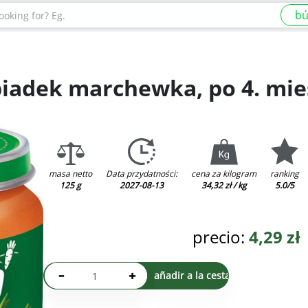
b
iadek marchewka, po 4. mie
masa netto
Data przydatności:
cena za kilogram
ranking
125 g
2027-08-13
34,32 zł / kg
5.0/5
precio:
4,29
zł