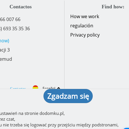
Contactos
Find how:
How we work
 66 007 66
regulación
) 693 35 35 36
Privacy policy
how)
cji 3
zemud
Español
Contactos
Zgadzam się
 ustawień na stronie dodomku.pl,
ez czat,
u nie trzeba się logować przy przejściu między podstronami,