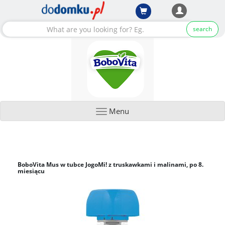
search
Menu
BoboVita Mus w tubce JogoMi! z truskawkami i malinami, po 8.
miesiącu