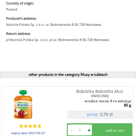
Country of origin:
Poland
Producer's address:
Nutricia Polska Sp. z o.o. ul. Bobrowiecka 8 00-728 Warszawa
Return address:
pl:Nutricia Polska Sp. z o.o. pl:ul. Bobrowiecka 8 00-728 Warszawa
other products in the category Musy w tubkach
BoboVita BoboVita Mus
owocowy
w tubce после 4-го месяца
80 g
price:
3,79
zł
expiry date
2027-03-27