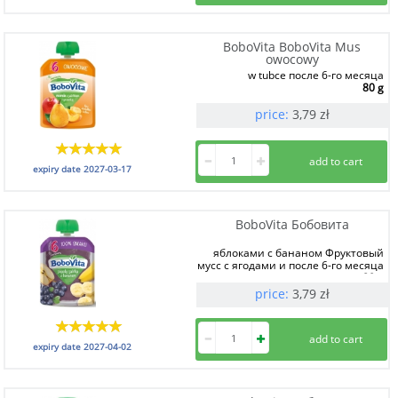
BoboVita BoboVita Mus
owocowy
w tubce после 6-го месяца
80 g
price:
3,79
zł
expiry date
2027-03-17
BoboVita Бобовита
яблоками с бананом Фруктовый
мусс с ягодами и после 6-го месяца
80 g
price:
3,79
zł
expiry date
2027-04-02