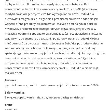
to, by w tubkach BoboVita nie znalazły się zbędne substancje: Bez
konserwantów, barwników i wzmacniaczy smaku* Bez GMO (składników
modyfikowanych genetycznie)** Nie wymaga lodówki*** Produkt dla
niemowląt i małych dzieci. * zgodnie z przepisami prawa ** podobnie jak
wszystkie inne produkty dla niemowląt i małych dzieci na rynku polskim
***dotyczy produktu zamkniętego fabrycznie gwarantujemy!!! Owoce w
musach z jogurtem BoboVita to gwarancja jakości i bezpieczeństwa. Jesteśmy
tego pewni, bo znamy je od sadzonki po gotowy, pyszny produkt! Możesz
mieć pewność, że owoce w musach z jogurtem BoboVita pochodzą wyłącznie
ze starannie wybranych, skontrolowanych upraw, a wszystkie produkty
spełniają rygorystyczne normy jakościowe żywności dla najmłodszych. jogurt +
twarożek + banan + truskawka + malina, jagoda + witamina C Zgodnie z
przepisami prawa żywność dla niemowląt i małych dzieci nie zawiera
konserwantów, barwników i wzmacniaczy smaku. Produkt dla niemowląt i
małych dzieci.
Features:
pysznie kremowy, produkt pasteryzowany, jakość potwierdzona na 100 %
Safety warning:
Zakrętkę z opakowania należy trzymać poza zasięgiem dziecka.
brand:
BoboVita