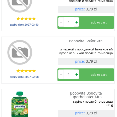
свеклой и после 6-го месяца
80 g
price:
3,79
zł
expiry date
2027-03-13
BoboVita БобоВита
и черной смородиной Банановый
мусс с черникой после 6-го месяца
80 g
price:
3,79
zł
expiry date
2027-02-08
BoboVita BoboVita
Superbohater Mus
szpinak после 6-го месяца
80 g
price:
3,79
zł