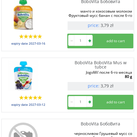
BoboVita Бобовита
манго и кокосовым молоком
Фруктовый мусс банан с после 6-го
месяца
80 g
price:
3,79
zł
expiry date
2027-03-16
BoboVita BoboVita Mus w
tubce
JogoMi! после 6-го месяца
80 g
price:
3,79
zł
expiry date
2027-03-12
BoboVita БобоВита
черносливом Грушевый мусс со